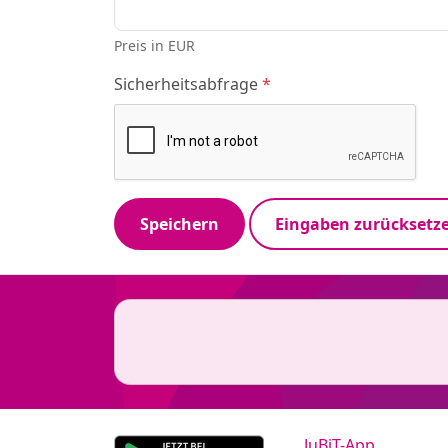
Preis in EUR
Sicherheitsabfrage
*
Speichern
Eingaben zurücksetz
JuBiT-App