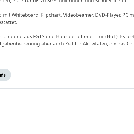
n, Platz für bis zu 80 Schülerinnen und Schüler bietet.
mit Whiteboard, Flipchart, Videobeamer, DVD-Player, PC 
stattet.
erbindung aus FGTS und Haus der offenen Tür (HoT). Es bie
abenbetreuung aber auch Zeit für Aktivitäten, die das Gr
.
ads