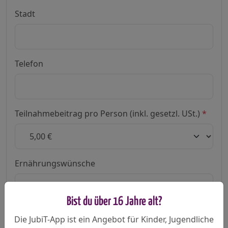
Stadt
Telefon
Teilnahmebeitrag pro Person (inkl. gesetzl. USt.)
*
Ernährungswünsche
Bist du über 16 Jahre alt?
Bitte gib an, falls Besonderheiten bestehen (z.B.
vegetarische, laktosefreie, glutenfreie Kost...)
Die JubiT-App ist ein Angebot für Kinder, Jugendliche