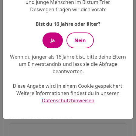
und junge Menschen im Bistum Trier.
Name der Erziehungsberechtigten
*
Deswegen fragen wir dich vorab:
Bist du 16 Jahre oder älter?
Pflichtfeld bei Minderjährigen
Ja
Nein
E-Mail-Adresse der Erziehungsberechtigten
*
Wenn du jünger als 16 Jahre bist, bitte deine Eltern
um Einverständnis und lass sie die Abfrage
Pflichtfeld bei Minderjährigen
beantworten.
Telefon der Erziehungsberechtigten
*
Diese Angabe wird in einem Cookie gespeichert.
Weitere Informationen findest du in unseren
Datenschutzhinweisen
Pflichtfeld bei Minderjährigen
Bitte im Notfall kontaktieren:
*