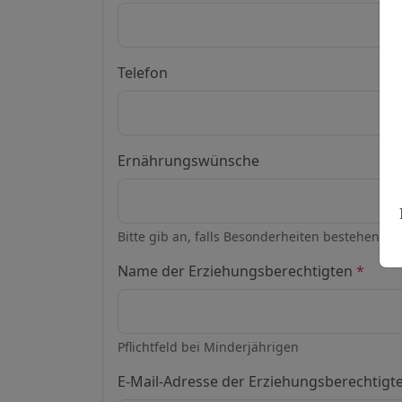
Telefon
Ernährungswünsche
Bitte gib an, falls Besonderheiten bestehen (z.B.
Name der Erziehungsberechtigten
*
Pflichtfeld bei Minderjährigen
E-Mail-Adresse der Erziehungsberechtigt