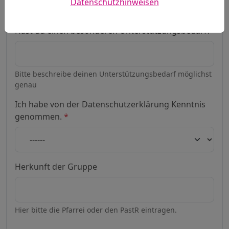
Datenschutzhinweisen
Bitte hier Anzahl der benötigten Plätze eintragen
Hast du einen besonderen Unterstützungsbedarf?
Bitte beschreibe deinen Unterstützungsbedarf möglichst
genau
Ich habe von der Datenschutzerklärung Kenntnis
genommen.
*
Herkunft der Gruppe
Hier bitte die Pfarrei oder den PastR eintragen.