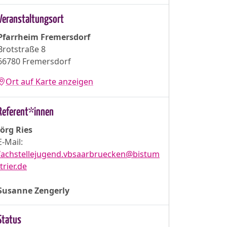
Veranstaltungsort
Pfarrheim Fremersdorf
Brotstraße 8
66780 Fremersdorf
Ort auf Karte anzeigen
Referent*innen
Jörg Ries
E-Mail:
fachstellejugend.vbsaarbruecken@bistum
-trier.de
Susanne Zengerly
Status